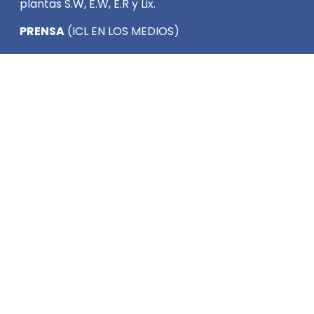
plantas S.W, E.W, E.R y Lix.
PRENSA
(ICL EN LOS MEDIOS)
Cátodos
PRODUCTOS
Cubre bordes
Mantención de cátodos
SERVICIOS
Servicios para plantas mineras
Medios de contacto
Mesa central 44 2470 100