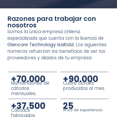
Razones para trabajar con
nosotros
Somos la única empresa chilena
especializada que cuenta con la licencia de
Glencore Technology IsaKidd
. Los siguientes
números refuerzan los beneficios de ser los
proveedores y aliados de tu empresa:
+70.000
+90.000
Mantenciones de
Cubre bordes
cátodos
producidos al mes.
mensuales.
+37.500
25
Cátodos
Años de experiencia
fabricados