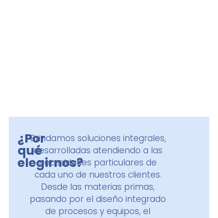
EN LOS
MANTENCIÓN
PROCESOS
DE CÁTODOS
DE E.W, E.R,
S.W Y LIX
Ver portafolio ▹
Ver portafolio ▹
¿Por
Brindamos soluciones integrales,
qué
desarrolladas atendiendo a las
elegirnos?
necesidades particulares de
cada uno de nuestros clientes.
Desde las materias primas,
pasando por el diseño integrado
de procesos y equipos, el