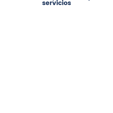
servicios
CUBRE
CÁTODOS
BORDES
Ver portafolio ▹
Ver portafolio ▹
SERVICIOS